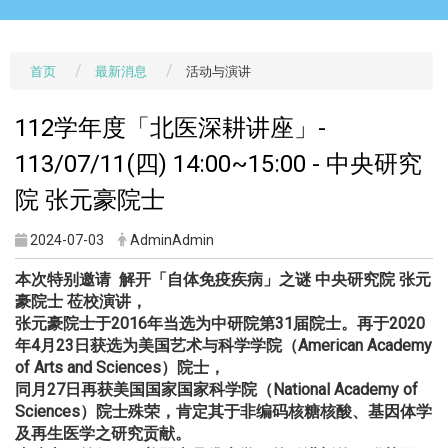
首页
最新消息
活动与演讲
112学年度「北医深耕讲座」-
113/07/11(四) 14:00~15:00 - 中央研究
院 张元豪院士
2024-07-03
AdminAdmin
本次特别邀请
解开「自体免疫疾病」之谜
中央研究院
张元
豪院士
莅校演讲，
张元豪院士于
2016
年当选为中研院第
31
届院士。再于
2020
年
4
月
23
日获选为美国艺术与科学学院（
American Academy
of Arts and Sciences
）院士，
同月
27
日再获美国国家国家科学院（
N
ational Academy of
Sciences
）院士殊荣，肯定其于非编码核糖核酸、
基因体学
及再生医学之研究贡献。