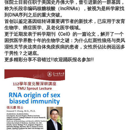
张院士目前任职于美国史丹佛大学，曾引进新的一群基因，
称为长段非编码核糖核酸（
IncRNAs
），被视为是科学家找
到
DNA
序列之后的重大突破。
首创以鉴定基因组转译重要调节者的新技术，已应用于发育
生物学、
癌症医学、及老化医学领域。
更于近期发表于科学期刊《
Cell
》的一篇论文，
解开了一个
困扰医学界数十年的生物学之谜：
为什么红斑性狼疮与类风
湿性关节炎这类自体免疫疾病的患者，
女性所佔比例远远多
于男性？之谜底。
更多精彩分享不容错过
!!欢迎踊跃报名参加!!