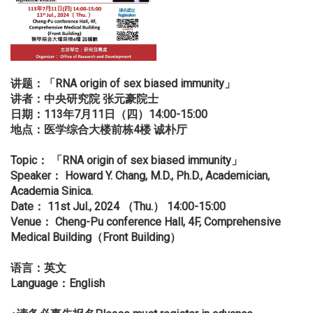
讲题：「RNA origin of sex biased immunity
」
讲者：中央研究院
张元豪院士
日期：113
年7
月11
日（四）14:00-15:00
地点：医学综合大楼前栋4
楼
诚朴厅
Topic
：
「RNA origin of sex biased immunity
」
Speaker
： Howard Y. Chang, M.D., Ph.D., Academician,
Academia Sinica.
Date
： 11st Jul., 2024
（Thu.
） 14:00-15:00
Venue
： Cheng-Pu conference Hall, 4F, Comprehensive
Medical Building
（Front Building
）
语言：英文
Language
：English