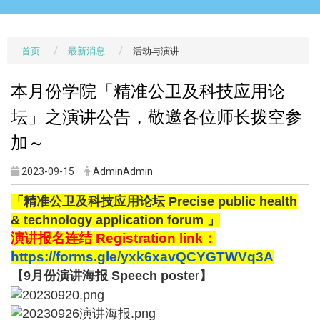
首页
最新消息
活动与演讲
本月份学院「精准公卫及科技应用论
坛」之演讲公告，敬邀各位师长拨空参
加～
2023-09-15
AdminAdmin
「
精准公卫及科技应用论坛
Precise public health
& technology application forum
」
演讲报名连结 Registration link：
https://forms.gle/
yxk6xavQCYGTWVq3A
【9月份演讲海报 Speech poste
r
】