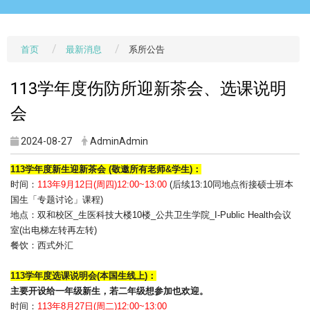
首页
最新消息
系所公告
113学年度伤防所迎新茶会、选课说明
会
2024-08-27
AdminAdmin
113学年度新生迎新茶会 (敬邀所有老师&学生)：
时间：
113年9月12日(周四)12:00~13:00
(后续13:10同地点衔接硕士班本
国生「专题讨论」课程)
地点：双和校区_生医科技大楼10楼_公共卫生学院_I-
Public Health会议
室(出电梯左转再左转)
餐饮：西式外汇
113学年度选课说明会(本国生线上)：
主要开设给一年级新生，若二年级想参加也欢迎。
时间：
113年8月27日(周二)12:00~13:00