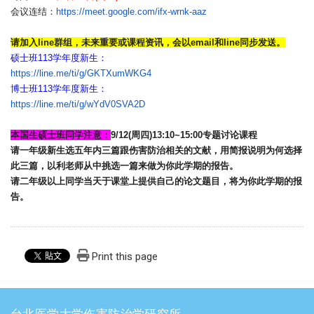
会议连结：
https://meet.google.com/
ifx-wrnk-aaz
请加入line群组，未来重要或课程资讯，
会以email和line同步发送。
硕士班113学年度新生：
https://line.me/ti/g/
GKTXumWKG4
博士班113学年度新生：
https://line.me/ti/g/
wYdV0SVA2D
本国生
硕士班同学注意：
9/12(周四)13:10~15:
00专题讨论课程
请一年级新生选五年内三篇跟伤害防治相关的文献，
用简报说明为何选择
此三篇，
以利老师从中挑选一篇来做为你此学期的报告。
请二年级以上同学当天于课堂上提供自己的论文题目，
将为你此学期的报
告。
Print this page