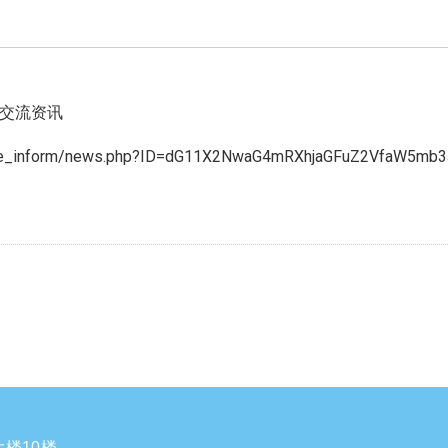
外交流资讯
hange_inform/news.php?ID=dG11X2NwaG4mRXhjaGFuZ2VfaW5mb3
楼10楼