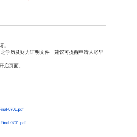
请。
之学历及财力证明文件，建议可提醒申请人尽早
开启页面。
inal-
0701.pdf
Final-
0701.pdf