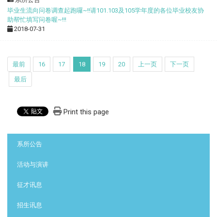
毕业生流向问卷调查起跑囉~!!请101.103及105学年度的各位毕业校友协
助帮忙填写问卷喔~!!!
2018-07-31
最前
16
17
18
19
20
上一页
下一页
最后
Print this page
:::
系所公告
活动与演讲
征才讯息
招生讯息