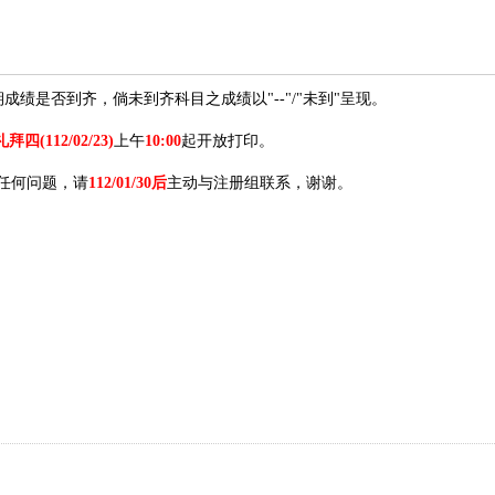
绩是否到齐，倘未到齐科目之成绩以"--"/"未到"呈现。
(112/02/23)
上午
10:00
起开放打印。
件有任何问题，请
112/01/30后
主动与注册组联系，谢谢。