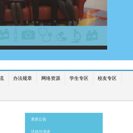
流
办法规章
网络资源
学生专区
校友专区
:::
系所公告
活动与演讲