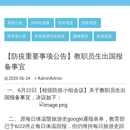
:::
系所公告
活动与演讲
征才讯息
招生讯息
奖学金公告
学会及研讨会讯息
媒体报导
其他讯息
【防疫重要事项公告】教职员生出国报
备事宜
2020-06-24
AdminAdmin
一、6月22日
【校级
防疫
小组
会议】关于教职员生出
国报备事宜
，
决议如下：
二、
原每日体温暨旅游史google通报表单，教育部
已于6/
22停止每日体温回报，但仍维持每日旅游史回