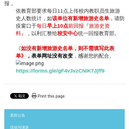
报 。
依教育部要求每日11点上传校内教职员生旅游
史人数统计，如
该单
位有新增旅游史名单
，请防
疫窗口于
每日
早上10点
前回报『
旅游史资
料』
，以利汇整给
校安中心
统一回报教育部。
《
如没有新增旅游史名单，则不需填写此表
单》
，表单网址没有改变
，
感
谢您的配合。
https://forms.gle/
gF4v3vzCNiK7Jjff9
Print this page
:::
系所公告
活动与演讲