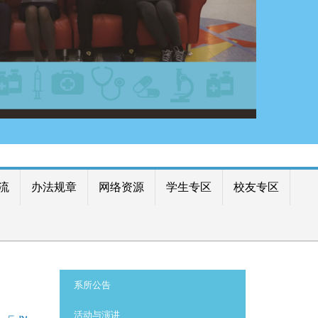
流
办法规章
网络资源
学生专区
校友专区
:::
系所公告
活动与演讲