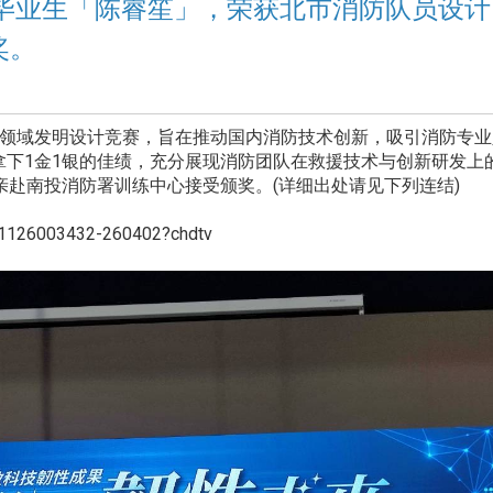
毕业生「陈睿笙」，荣获北市消防队员设计
奖。
防领域发明设计竞赛，旨在推动国内消防技术创新，吸引消防专业
拿下1金1银的佳绩，充分展现消防团队在救援技术与创新研发上
亲赴南投消防署训练中心接受颁奖。(详细出处请见下列连结)
41126003432-260402?chdtv