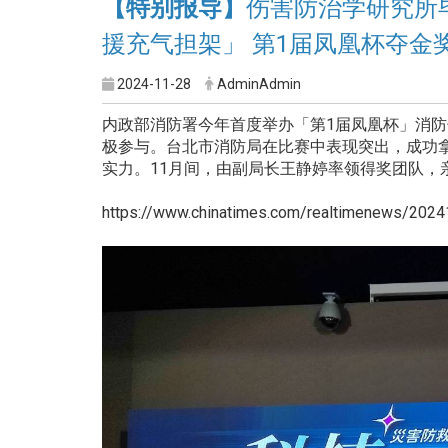
【特别报导】
伤害防治学研究所
援充气担架」 第1届凤凰杯夺金
2024-11-28
AdminAdmin
内政部消防署今年首度举办「第1届凤凰杯」消
极参与。台北市消防局在比赛中表现突出，成功
实力。11月间，由副局长王静婷率领得奖团队，
https://www.chinatimes.com/realtimenews/202