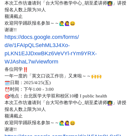
本次工作坊邀请到「台大写作教学中心_胡至柔讲师
」讲授
报名人数上限为30人
额满截止
欢迎同学踊跃报名参加～～
谢谢!!
https://docs.google.com/forms/
d/e/1FAIpQLSehML3J4Xo-
pLKN1EJJDxwBKz6VeVYl-rYm9YRX-
WJAshaL7w/viewform
各位同学
一年一度的「英文口说工作坊」又来啦～～
日期：2025/4/25(五)
时间：下午1:00 - 3:00
地点：台北医学大学双和校区10楼 I public health
本次工作坊邀请到「台大写作教学中心_胡至柔讲师
」讲授
报名人数上限为30人
额满截止
欢迎同学踊跃报名参加～～
谢谢!!