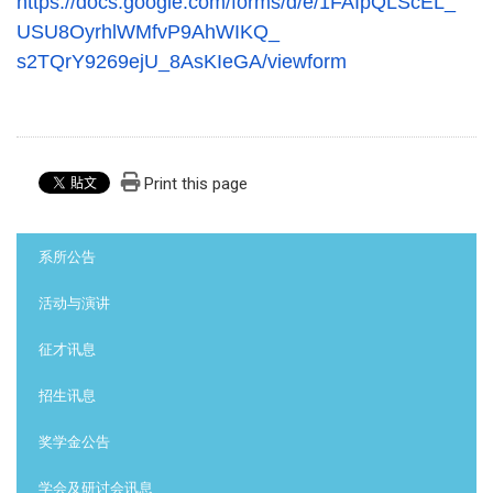
https://docs.google.com/forms/
d/e/1FAIpQLScEL_
USU8OyrhlWMfvP9AhWIKQ_
s2TQrY9269ejU_8AsKIeGA/
viewform
Print this page
:::
系所公告
活动与演讲
征才讯息
招生讯息
奖学金公告
学会及研讨会讯息