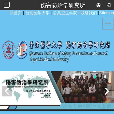
伤害防治学研究所
:::
回首页
|
台北医学大学
|
公共卫生学院
|
联络我们
|
Sitemap
Tog