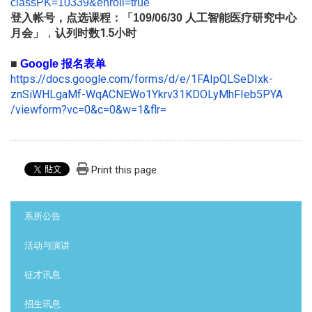
classPK=10339&enroll=true
人工智能医疗研究中
心
登入帐号，
点选课程：「
109/06/30
月会」
，
认列时数1.5小时
■
Google
报名表单
https://docs.google.com/forms/
d/e/1FAIpQLSeDIxk-
znSiWHLgaMf-
WqACNEWo1Ykrv31KDOLyMhFIeb5PYA
/viewform?vc=0&c=0&w=1&flr=
Print this page
:::
系所公告
活动与演讲
征才讯息
招生讯息