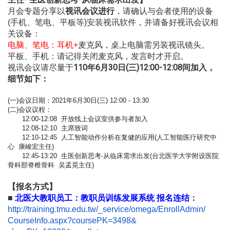
月会专题分享以
视讯会议进行
，请确认与会者使用的设备
手机、
笔电、平板等)安装视讯软件，并请备好视讯会议相
(
关设备：
电脑、笔电：耳机+
麦克风，桌上电脑需另装视讯镜头。
平板、手机：请记得关闭麦克风，发言时才开启。
110年6月30日(三)
12
:
00-12:
08间加入，
视讯会议请尽量于
细节如下：
(一)会议日期：2021年6月30日(三) 12:00 - 13:30
(二)会议议程：
12:00-12:08 开放线上会议室供参与者加入
12:08-12:10 主席致词
12:10-12:45 人工智能动作分析在复健的应用(人工智能医疗研究中
心 康峻宏主任)
12:45-13:20 生医创新思考-从临床需求出发(
台北医学大学附设医院
骨科部脊椎骨科 吴孟晃主任)
【报名方式】
■
北医大教职员工：教职员训练发展系统 报名连结
：
http://training.tmu.edu.tw/_
service/omega/EnrollAdmin/
CourseInfo.aspx?coursePK=3498&