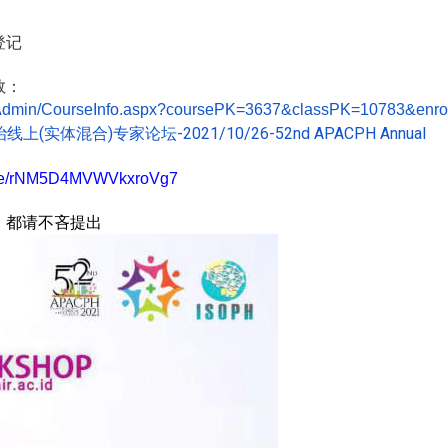
登记
数：
Admin/
CourseInfo.aspx?coursePK=3637&
classPK=10783&enrol
(
实体混合
)
专家论
坛
-2021/10/26-52nd APACPH Annual
治线上
le/rNM5D4MVWVkxroVg7
，都请不吝提出