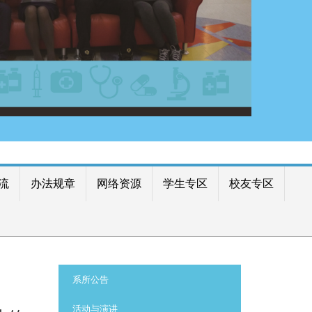
流
办法规章
网络资源
学生专区
校友专区
:::
系所公告
活动与演讲