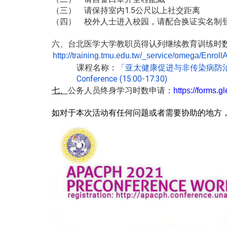
请保持室内1.5公尺以上社交距离
（三）
校外人士进入校园，请配合换证实名制
（四）
台北医学大学教职员得认列继续教育训练时
六、
http://training.tmu.edu.tw/_
service/omega/Enroll
课程名称：
「亚太健康促进与非传染病防
Conference (15:00-17:30)
七、
公务人员终身学习时数申请：
https://forms.
g
如对于本次活动有任何问题或者需要协助的地方