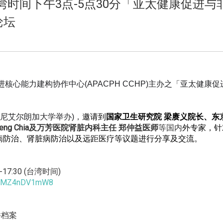
)台湾时间下午3点-5点30分「亚太健康促进与
论坛
进核心能力建构协作中心
(APACPH CCHP)
主办之「亚太健康促
尼艾尔朗加
大学举办
)
，
邀请到
国家卫生研究院
梁赓义院长、东
eng Chia
及万芳医院
肾脏内科主任
郑仲益医师
等国内
外专家，针
病防治、
肾脏病防治以及远距医疗等议题进行分享及交流。
17:30 (台湾时间)
XMZ4nDV1mW8
件档案