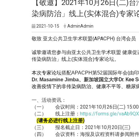
【敬邀】2021年10月26日(二
染病防治」线上(实体混合)专家
2021-10-15
AdminAdmin
APACPH
)
台湾会员
敬致 亚太公共卫生学术联盟(
诚挚邀请您参与由亚太公共卫生学术联盟
健康促
传染病防治」线上
(
实体混合
)
专家论坛。
本次专家论坛
搭配
APACPH
第
52
届国际年会
(
由印
、新加坡国立大学
Dr. Kee S
Dr. Masamine Jimba
改善疫情下的非传染病防治、
健康不平等、糖尿
活动资讯：
一、
会议时间：2021年10月26日(二) 15:00-
（一）
线上注册：
https://forms.gle/
vaAb9Q
（二）
请务必进行线上注册
)
(
报名截止日：2021年10月20日(三)
（三）
会议资料：海报及议程资料请参阅附
（四）