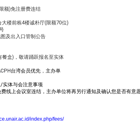
限额)免注册费
连结
合大楼前栋4楼诚朴
厅(限额70位)
号
地图及出入口管制公告
餐盒)，
敬请踊跃报名至实体
ACPH
台湾会员优先
，
主
办单
上
/
实体与会注意事项
免费线上会议室连结，
主办单位
将再另行通知及确认您是否有意
e.unair.ac.id/index.
php/fees/