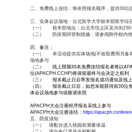
免费线上连结：将依照报名顺序，提供30位(
二、
实体会议场地：台北医学大学校本部医学综
三、
校本部地址：台北市信义区吴兴街250
（一）
防疫期间管制措施：请参阅附件校内
（二）
备注：
四、
本活动提供实体场地(不收取费用另备有
（一）
场地参与
线上限额
30
名免费连结报名者将以
AP
（二）
位
(APACPH CCHP)
将保留最终与会决定之权利
报名截止日后寄发报名成功通知及线
（三）
报名截止日后，如您未能获得前
30
位
（四）
体会议场地参与或
敬请依照
APACPH
大会注册程序报名采线上参与
APACPH
大会注册连结：
https://apacph.
conferenc
防疫须知:
五、
请配合进入校园前测量体温
（一）
请自备口罩并全程配戴
（二）