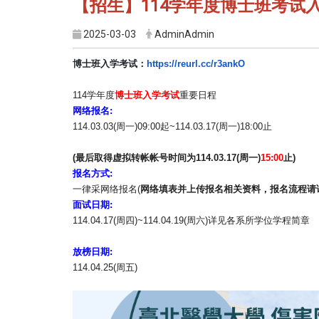
【招生】114学年度博士班考试入学，报
2025-03-03
AdminAdmin
博士班入学考试：
https://reurl.cc/
r3ankO
114学年度
博士班入学考试
重要日程
网络报名
:
114.03.03(周一)09:00起~114.03.17(
周一)18:00止
(
最后取得虚拟转帐帐号时间为
114.03.17(
周一
)
15:
00
止
)
报名方式
:
一律采网络报名(
网络填表并上传报名相关资料，
报名流程请
面试日期
:
114.04.17(周四)~114.04.19(周六)
详见各系所学位学程简章
放榜日期
:
114.04.25(周五)