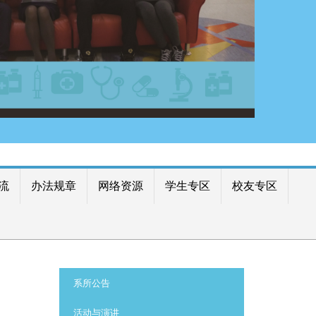
流
办法规章
网络资源
学生专区
校友专区
:::
系所公告
活动与演讲