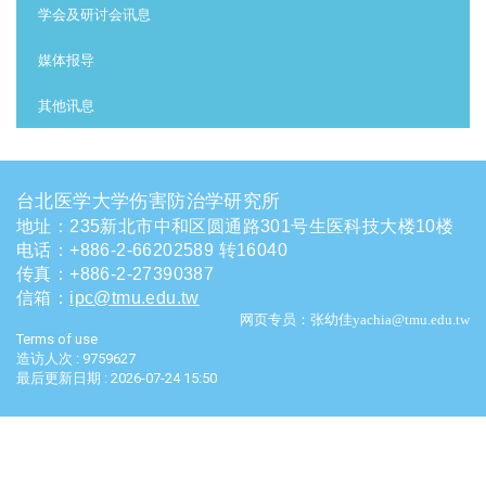
学会及研讨会讯息
媒体报导
其他讯息
台北医学大学伤害防治学研究所
地址：235新北市中和区圆通路301号生医科技大楼10楼
电话
：
+886-2-66202589 转16040
传真：+886-2-27390387
信箱
：
ipc@tmu.edu.tw
网页专员：张幼佳yachia@tmu.edu.tw
Terms of use
造访人次 : 9759627
最后更新日期 :
2026-07-24 15:50