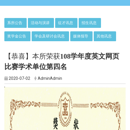
:::
系所公告
活动与演讲
征才讯息
招生讯息
奖学金公告
学会及研讨会讯息
媒体报导
其他讯息
【恭喜】本所荣获
108学年度英文网页
比赛学术单位第四名
2020-07-02
AdminAdmin