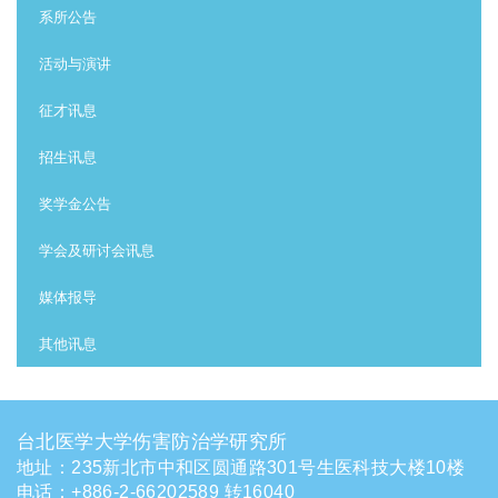
:::
系所公告
活动与演讲
征才讯息
招生讯息
奖学金公告
学会及研讨会讯息
媒体报导
其他讯息
台北医学大学伤害防治学研究所
地址：235新北市中和区圆通路301号生医科技大楼10楼
电话
：
+886-2-66202589 转16040