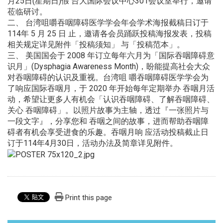
月25日(星期日)假 台大国际会议中心301会议室举行，邀请
莅临研讨。
二、 台湾咀嚼吞咽障碍医学学会年会学术海报截稿日订于
114年 5 月 25 日 止，邀请各会员踊跃投稿海报发表，投稿
相关规定详见附件「
投稿须知」 与「投稿范本」。
三、 美国国会于 2008 年订立每年六月为「国际吞咽障碍意
识月」(Dysphagia Awareness Month)，盼能提高社会大众
对吞咽障碍的认识及重视。台湾咀 嚼吞咽障碍医学学会为
了响应国际吞咽月，于 2020 年开始每年定期举办 吞咽月活
动，希望让更多人有机会「认识吞咽障碍、了解吞咽障碍、
关心 吞咽障碍」。以照片故事为主轴，透过『一张照片与
一段文字』，
分享您和 吞咽之间的故事，进而帮助吞咽障
碍者有机会享受进食的乐趣。
吞咽月响 应活动投稿截止日
订于114年4月30日，
活动办法及简章详见附件。
Print this page