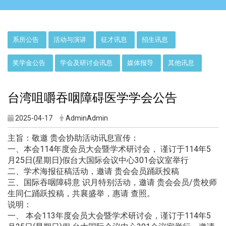
:::
系所公告
活动与演讲
征才讯息
招生讯息
奖学金公告
学会及研讨会讯息
媒体报导
其他讯息
台湾咀嚼吞咽障碍医学学会公告
2025-04-17
AdminAdmin
主旨：敬邀 贵会协助活动讯息宣传：
一、本会114年度会员大会暨学术研讨会， 谨订于114年5
月25日(星期日)
假台大国际会议中心301会议室举行
二、学术海报征稿活动，邀请 贵会会员踊跃投稿
三、国际吞咽障碍意 识月特别活动，邀请 贵会会员/贵校师
生同仁踊跃投稿，共襄盛举，惠请 查照。
说明：
一、 本会113年度会员大会暨学术研讨会，
谨订于114年5