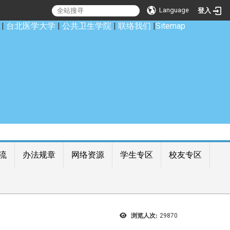
Language
登入
|
台北医学大学
|
公共卫生学院
|
联络我们
|
Sitemap
流
办法规章
网络资源
学生专区
校友专区
浏览人次:
29870