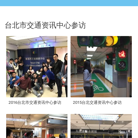
台北市交通资讯中心参访
2016台北市交通资讯中心参访
2015台北交通资讯中心参访