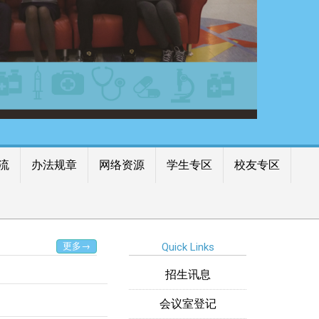
流
办法规章
网络资源
学生专区
校友专区
更多→
Quick Links
招生讯息
会议室登记