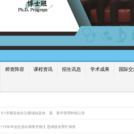
师资阵容
课程资讯
招生讯息
学术成果
国际交
15-1学期在校生注册须知及休、退、复学受理时程公告
115年毕业生流向调查开跑!】恳请校友帮忙填答