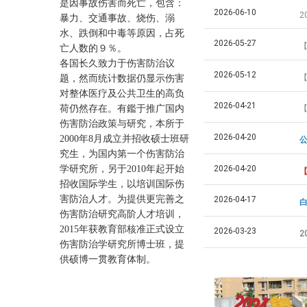
是因事故伤害而死亡，包含：
2026-06-10
2
暴力、交通事故、烧伤、溺
水、跌倒和中毒等原因，占死
2026-05-27
亡人数的９％。
各国长久致力于伤害防治议
2026-05-12
题，然而统计数据仍显示伤害
对整体医疗及公共卫生的高负
2026-04-21
【
荷仍然存在。有鑑于推广国内
伤害防治政策与研究，本所于
2026-04-20
2000年8月成立并招收硕士班研
究生，为国内第一个伤害防治
2026-04-20
学研究所，另于2010年起开始
【
招收国际学生，以培训国际伤
害防治人才。为提供更完善之
2026-04-17
白
伤害防治研究高阶人才培训，
2015年获教育部核准正式设立
2026-03-23
2
伤害防治学研究所博士班，提
供硕博一贯教育体制。