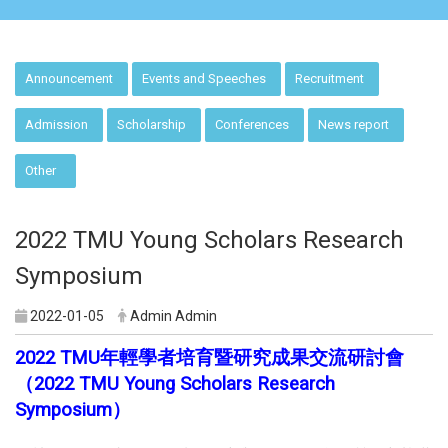
:::
Announcement
Events and Speeches
Recruitment
Admission
Scholarship
Conferences
News report
Other
2022 TMU Young Scholars Research
Symposium
2022-01-05
Admin Admin
2022 TMU
年輕學者培育暨研究成果交流研討會
（
2022 TMU Young Scholars Research
Symposium
）