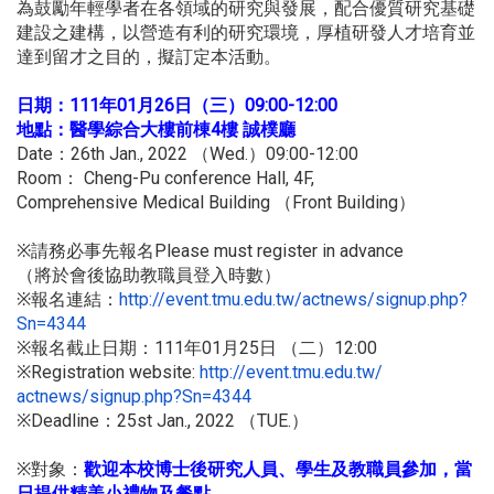
為鼓勵年輕學者在各領域的研究與發展，
配合優質研究基礎
建設之建構，以營造有利的研究環境，
厚植研發人才培育並
達到留才之目的，擬訂定本活動。
111
01
26
09:00-12:00
日期：
年
月
日（三）
4
地點：醫學綜合大樓前棟
樓
誠樸廳
Date
26th Jan., 2022
Wed.
09:00-12:00
：
（
）
Room
Cheng-Pu conference Hall, 4F,
：
Comprehensive Medical Building
Front Building
（
）
Please must register in advance
※請務必事先報名
（將於會後協助教職員登入時數）
http://event.tmu.edu.tw/
actnews/signup.php?
※報名連結：
Sn=4344
111
01
25
12:00
※報名截止日期：
年
月
日
（二）
Registration website:
http://event.tmu.edu.tw/
※
actnews/signup.php?Sn=4344
Deadline
25st Jan., 2022
TUE.
※
：
（
）
※對象：
歡迎本校博士後研究人員、學生及教職員參加，
當
日提供精美小禮物及餐點
。