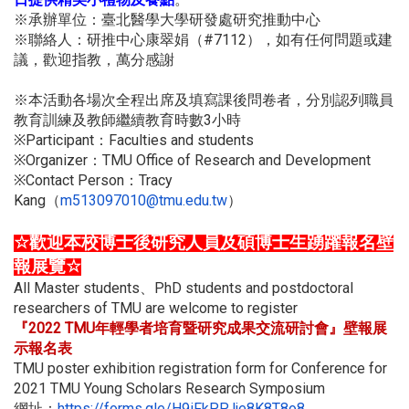
※承辦單位：臺北醫學大學研發處研究推動中心
#7112
※聯絡人：研推中心康翠娟（
），如有任何問題或建
議，
歡迎指教，萬分感謝
※本活動各場次全程出席及填寫課後問卷者，
分別認列職員
3
教育訓練及教師繼續教育時數
小時
Participant
Faculties and students
※
：
Organizer
TMU Office of Research and Development
※
：
Contact Person
Tracy
※
：
Kang
m513097010@tmu.edu.tw
（
）
☆
歡迎本校博士後研究人員及碩博士生踴躍報名壁
報展覽
☆
All Master students
PhD students and postdoctoral
、
researchers of TMU are welcome to register
2022 TMU
『
年輕學者培育暨研究成果交流研討會』壁報展
示報名表
TMU poster exhibition registration form for Conference for
2021 TMU Young Scholars Research Symposium
https://forms.gle/
H9iFkPPJje8K8T8o8
網址：