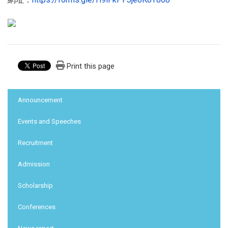
Print this page
:::
Announcement
Events and Speeches
Recruitment
Admission
Scholarship
Conferences