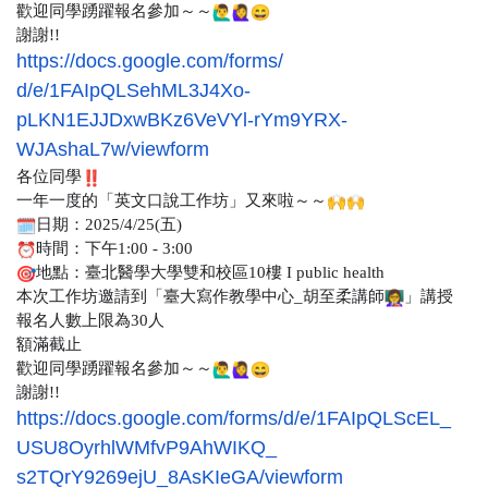
歡迎同學踴躍報名參加～～
謝謝!!
https://docs.google.com/forms/
d/e/1FAIpQLSehML3J4Xo-
pLKN1EJJDxwBKz6VeVYl-rYm9YRX-
WJAshaL7w/viewform
各位同學
一年一度的「英文口說工作坊」又來啦～～
日期：2025/4/25(五)
時間：下午1:00 - 3:00
地點：臺北醫學大學雙和校區10樓 I public health
本次工作坊邀請到「臺大寫作教學中心_胡至柔講師
」講授
報名人數上限為30人
額滿截止
歡迎同學踴躍報名參加～～
謝謝!!
https://docs.google.com/forms/
d/e/1FAIpQLScEL_
USU8OyrhlWMfvP9AhWIKQ_
s2TQrY9269ejU_8AsKIeGA/
viewform