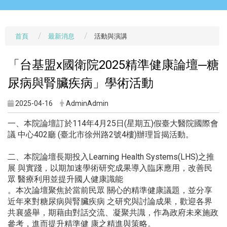
首頁
最新消息
活動與演講
「台基盟x國衛院2025精準健康論壇─糖
尿病與腎臟疾病」學術活動
2025-04-16
AdminAdmin
一、本院論壇訂於114年4月25日(星期五)假臺大醫院國際會
議 中心402廳 (臺北市徐州路2號4樓)辦理旨揭活動。
二、本院論壇長期投入Learning Health Systems(LHS)之推
展 與實踐，以期加速學術研究成果導入臨床應用，改善民
眾 醫療利用並提升國人健康識能
。本次論壇聚焦於當前民眾 關心的精準健康議題，並分享
近年來對糖尿病與腎臟疾病 之研究與討論成果，歡迎各界
共襄盛舉，期藉由對話交流、凝聚共識，作為政府未來施政
參考，進而提升精準健 康之精進與策略。