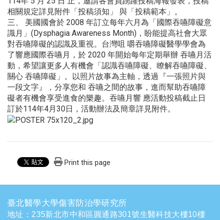
114年 5 月 25 日 止，邀請各會員踴躍投稿海報發表，投稿
相關規定詳見附件「
投稿須知」 與「投稿範本」。
三、 美國國會於 2008 年訂立每年六月為「國際吞嚥障礙意
識月」(Dysphagia Awareness Month)，盼能提高社會大眾
對吞嚥障礙的認識及重視。台灣咀 嚼吞嚥障礙醫學學會為
了響應國際吞嚥月，於 2020 年開始每年定期舉辦 吞嚥月活
動，希望讓更多人有機會「認識吞嚥障礙、瞭解吞嚥障礙、
關心 吞嚥障礙」。以照片故事為主軸，透過『一張照片與
一段文字』，
分享您和 吞嚥之間的故事，進而幫助吞嚥障
礙者有機會享受進食的樂趣。
吞嚥月響 應活動投稿截止日
訂於114年4月30日，
活動辦法及簡章詳見附件。
Print this page
臺北醫學大學傷害防治學研究所
地址：235新北市中和區圓通路301號生醫科技大樓10樓