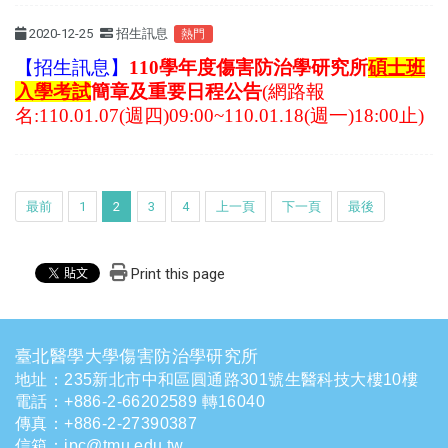
2020-12-25
招生訊息
熱門
【招生訊息】
110學年度傷害防治學研究所
碩士班
入學考試
簡章及重要日程公告
(網路報
名:110.01.07(週四)09:00~110.01.18(週一)18:00止)
最前
1
2
3
4
上一頁
下一頁
最後
Print this page
臺北醫學大學傷害防治學研究所
地址：235新北市中和區圓通路301號生醫科技大樓10樓
電話
：
+886-2-66202589 轉16040
傳真：+886-2-27390387
信箱
：
ipc@tmu.edu.tw