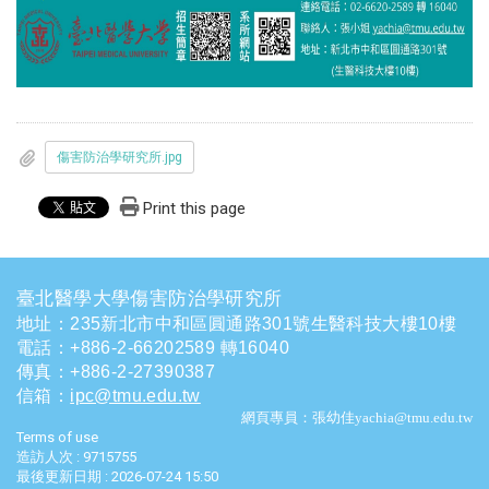
傷害防治學研究所.jpg
Print this page
臺北醫學大學傷害防治學研究所
地址：235新北市中和區圓通路301號生醫科技大樓10樓
電話
：
+886-2-66202589 轉16040
傳真：+886-2-27390387
信箱
：
ipc@tmu.edu.tw
網頁專員：張幼佳yachia@tmu.edu.tw
Terms of use
造訪人次 : 9715755
最後更新日期 :
2026-07-24 15:50