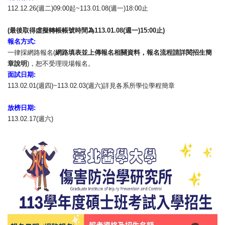
112.12.26(週二)09:00起~113.01.08(
週一)18:00止
(
最後取得虛擬轉帳帳號時間為
113.01.08(
週一
)15:
00
止
)
報名方式
:
一律採網路報名(
網路填表並上傳報名相關資料，
報名流程請詳閱招生簡
章說明
)，恕不受理現場報名。
面試日期
:
113.02.01(週四)~113.02.03(週六)
詳見各系所學位學程簡章
放榜日期
:
113.02.17(週六)