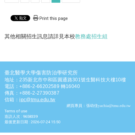
Print this page
其他相關招生訊息請詳見本校
教務處招生組
臺北醫學大學傷害防治學研究所
地址：235新北市中和區圓通路301號生醫科技大樓10樓
電話
：
+886-2-66202589 轉16040
傳真：+886-2-27390387
信箱
：
ipc@tmu.edu.tw
網頁專員：張幼佳yachia@tmu.edu.tw
Terms of use
造訪人次 : 9658339
最後更新日期 :
2026-07-24 15:50