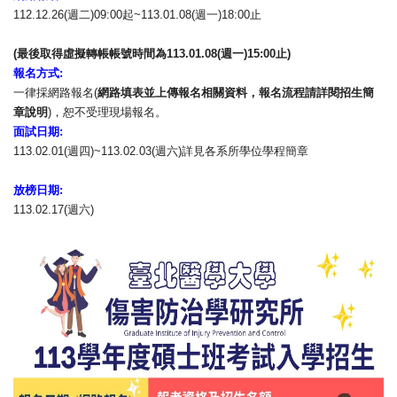
112.12.26(週二)09:00起~113.01.08(
週一)18:00止
(
最後取得虛擬轉帳帳號時間為
113.01.08(
週一
)15:
00
止
)
報名方式
:
一律採網路報名(
網路填表並上傳報名相關資料，
報名流程請詳閱招生簡
章說明
)，恕不受理現場報名。
面試日期
:
113.02.01(週四)~113.02.03(週六)
詳見各系所學位學程簡章
放榜日期
:
113.02.17(週六)