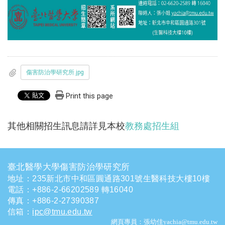
傷害防治學研究所.jpg
Print this page
其他相關招生訊息請詳見本校
教務處招生組
臺北醫學大學傷害防治學研究所
地址：235新北市中和區圓通路301號生醫科技大樓10樓
電話
：
+886-2-66202589 轉16040
傳真：+886-2-27390387
信箱
：
ipc@tmu.edu.tw
網頁專員：張幼佳yachia@tmu.edu.tw